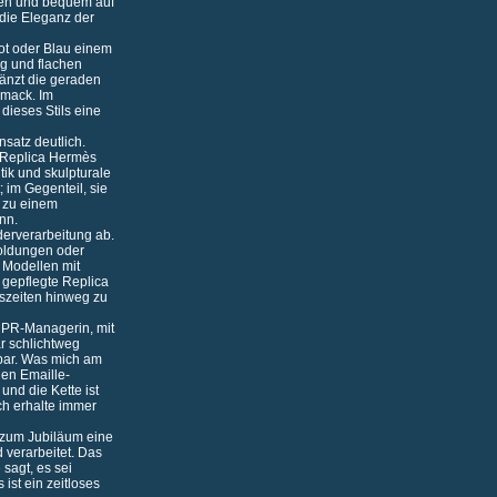
hlen und bequem auf
 die Eleganz der
Rot oder Blau einem
ug und flachen
gänzt die geraden
hmack. Im
dieses Stils eine
satz deutlich.
e Replica Hermès
tik und skulpturale
; im Gegenteil, sie
e zu einem
nn.
derverarbeitung ab.
goldungen oder
 Modellen mit
 gepflegte Replica
reszeiten hinweg zu
n PR-Managerin, mit
ar schlichtweg
mbar. Was mich am
gen Emaille-
und die Kette ist
ch erhalte immer
u zum Jubiläum eine
d verarbeitet. Das
sagt, es sei
ist ein zeitloses