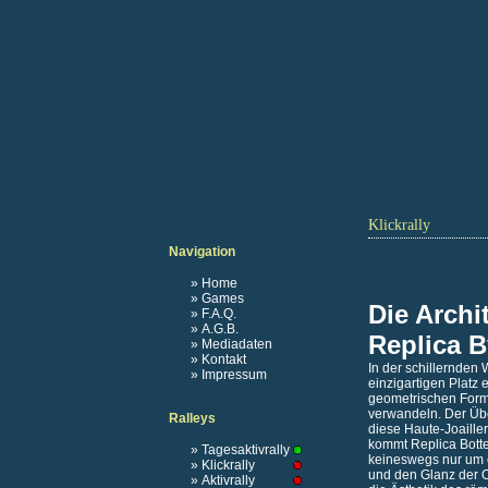
Klickrally
Navigation
» Home
» Games
Die Archi
» F.A.Q.
» A.G.B.
Replica B
» Mediadaten
» Kontakt
In der schillernden
» Impressum
einzigartigen Platz
geometrischen Forme
verwandeln. Der Übe
Ralleys
diese Haute-Joaille
kommt
Replica Bott
» Tagesaktivrally
keineswegs nur um e
» Klickrally
und den Glanz der O
» Aktivrally