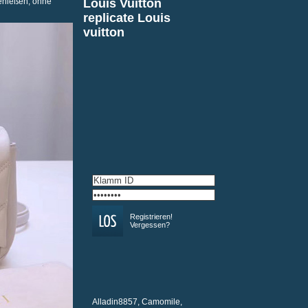
genießen, ohne
Louis Vuitton
replicate Louis
vuitton
Registrieren!
Vergessen?
Alladin8857
,
Camomile
,