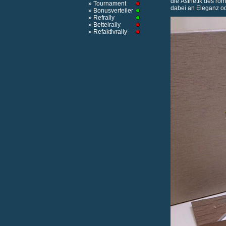
die Ästhetik des rö
» Tournament
dabei an Eleganz o
» Bonusverteiler
» Refrally
» Bettelrally
» Refaktivrally