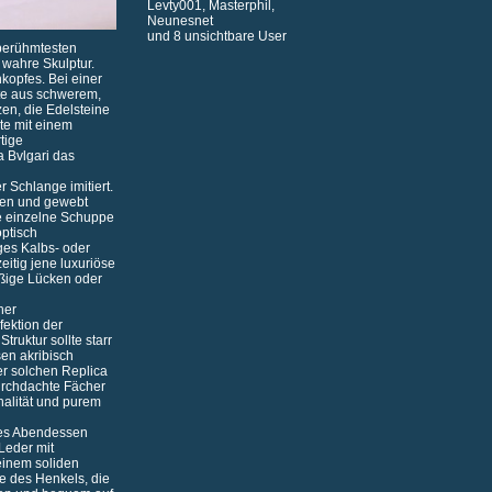
Levty001
,
Masterphil
,
Neunesnet
und 8 unsichtbare User
l berühmtesten
e wahre Skulptur.
opfes. Bei einer
lte aus schwerem,
zen, die Edelsteine
te mit einem
tige
a Bvlgari das
 Schlange imitiert.
ten und gewebt
de einzelne Schuppe
optisch
iges Kalbs- oder
itig jene luxuriöse
ßige Lücken oder
her
fektion der
truktur sollte starr
sen akribisch
er solchen Replica
durchdachte Fächer
nalität und purem
ntes Abendessen
Leder mit
einem soliden
te des Henkels, die