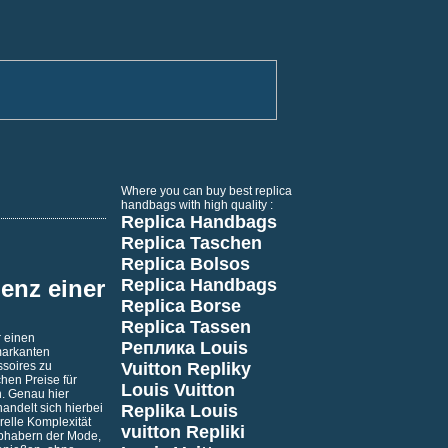
Where you can buy best replica
handbags with high quality :
Replica Handbags
Replica Taschen
Replica Bolsos
lenz einer
Replica Handbags
Replica Borse
Replica Tassen
r einen
Реплика Louis
markanten
ssoires zu
Vuitton
Repliky
hen Preise für
Louis Vuitton
n. Genau hier
andelt sich hierbei
Replika Louis
relle Komplexität
vuitton
Repliki
iebhabern der Mode,