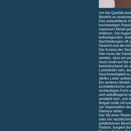
Um die Qualität eine
Modells zu analysier
Das unbestrittene H
hochwertigen Replic
massivem Metall gefe
imitieren. Die Auge
befriedigenden, fest
Nachbildungen oft un
Gewicht und die kü
Der Korpus der Serp
Hier muss die Hand
werden, dass ein pe
muss exakt auf die n
beeindruckend als a
Lammleder sein, das
Geschmeidigkeit zu
steifes Leder aufwei
Ein weiteres Modell,
architektonische und
rechteckigen Form u
und selbsttragend s
verstärkt sein, und 
Bvlgari sollte mit l
zur Organisation des
Glamour wider.
Der Stil einer Repli
oder ein nächtliches
goldfarbenen Beschl
Farbton, fungiert di