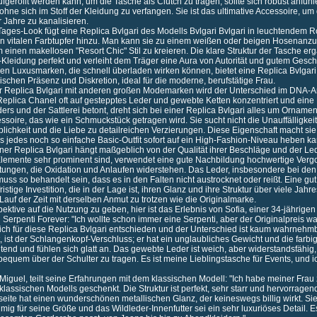
ufgerollt werden kann, um die Tasche als Clutch zu tragen, sollte sich robust anfü
 ohne sich im Stoff der Kleidung zu verfangen. Sie ist das ultimative Accessoire, um
 Jahre zu kanalisieren.
 Tages-Look fügt eine Replica Bvlgari des Modells Bvlgari Bvlgari in leuchtendem 
nen vitalen Farbtupfer hinzu. Man kann sie zu einem weißen oder beigen Hosenanz
einen makellosen "Resort Chic" Stil zu kreieren. Die klare Struktur der Tasche er
-Kleidung perfekt und verleiht dem Träger eine Aura von Autorität und gutem Gesc
n Luxusmarken, die schnell überladen wirken können, bietet eine Replica Bvlgari 
schen Präsenz und Diskretion, ideal für die moderne, berufstätige Frau.
r Replica Bvlgari mit anderen großen Modemarken wird der Unterschied im DNA-An
eplica Chanel oft auf gestepptes Leder und gewebte Ketten konzentriert und ein
ers und der Sattlerei betont, dreht sich bei einer Replica Bvlgari alles um Ornamen
essoire, das wie ein Schmuckstück getragen wird. Sie sucht nicht die Unauffälligkeit
blichkeit und die Liebe zu detailreichen Verzierungen. Diese Eigenschaft macht si
s jedes noch so einfache Basic-Outfit sofort auf ein High-Fashion-Niveau heben ka
iner Replica Bvlgari hängt maßgeblich von der Qualität ihrer Beschläge und der Le
Elemente sehr prominent sind, verwendet eine gute Nachbildung hochwertige Ver
ungen, die Oxidation und Anlaufen widerstehen. Das Leder, insbesondere bei den
ss so behandelt sein, dass es in den Falten nicht austrocknet oder reißt. Eine gut
fristige Investition, die in der Lage ist, ihren Glanz und ihre Struktur über viele Jah
uf der Zeit mit derselben Anmut zu trotzen wie die Originalmarke.
ektive auf die Nutzung zu geben, hier ist das Erlebnis von Sofia, einer 34-jährige
i Serpenti Forever: "Ich wollte schon immer eine Serpenti, aber der Originalpreis w
mich für diese Replica Bvlgari entschieden und der Unterschied ist kaum wahrneh
 ist der Schlangenkopf-Verschluss; er hat ein unglaubliches Gewicht und die farbi
end und fühlen sich glatt an. Das gewebte Leder ist weich, aber widerstandsfähig, 
bequem über der Schulter zu tragen. Es ist meine Lieblingstasche für Events, und i
 Miguel, teilt seine Erfahrungen mit dem klassischen Modell: "Ich habe meiner Fra
klassischen Modells geschenkt. Die Struktur ist perfekt, sehr starr und hervorragen
eite hat einen wunderschönen metallischen Glanz, der keineswegs billig wirkt. Sie 
g für seine Größe und das Wildleder-Innenfutter sei ein sehr luxuriöses Detail. Es 