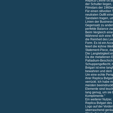
Replica Celine
oft a
der Schulter liegen,
Filmstars der 1960er
Für einen stilvollen
neutralen Outfit ei
Sandalen tragen, um 
Linien der Business
Gegensatz zu andere
perfekte Balance zwi
Beim Vergleich eine
Während sich eine R
die Reinheit des Led
Form. Es ist ein Acc
feiert die kühne Wei
Statement-Piece, da
Die Langlebigkeit e
Da die metallenen 
Palladium-Beschicht
Schuppengeflecht, mu
Bvlgari ist eine lang
bewahren und dem La
Um eine echte Persp
ihrer Replica Bvlgar
verrückt. Ich habe 
meisten beeindruckt,
Elemente sind leucht
lang genug, um sie 
Komplimente."
Ein weiterer Nutzer,
Replica Bvlgari des 
Logo auf der Vorders
überraschend geräumi