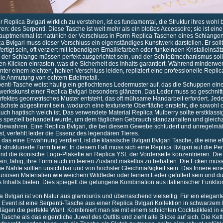
r Replica Bvlgari wirklich zu verstehen, ist es fundamental, die Struktur ihres woh
en: des Serpenti. Diese Tasche ist weit mehr als ein bloßes Accessoire; sie ist ein
auptmerkmal ist natürlich der Verschluss in Form
Replica Taschen
eines Schlangenk
a Bvlgari muss dieser Verschluss ein eigenständiges Kunstwerk darstellen. Er sol
rtigt sein, oft verziert mit lebendigen Emaillefarben oder funkelnden Kristalleinsät
n der Schlange müssen perfekt ausgerichtet sein, und der Schließmechanismus soll
en Klicken einrasten, was die Sicherheit des Inhalts garantiert. Während minderwer
ter einem leichten, hohlen Verschluss leiden, repliziert eine professionelle Replic
hle Anmutung von echtem Edelmetall.
enti-Tasche weist häufig ein geflochtenes Ledermuster auf, das die Schuppen einer
werkskunst einer Replica Bvlgari besonders glänzen. Das Leder muss so geschnit
rfektes geometrisches Muster entsteht, das oft mühsame Handarbeit erfordert. Je
ächste abgestimmt sein, wodurch eine texturierte Oberfläche entsteht, die sowohl 
uch haptisch weich ist. Das verwendete Material
Replica Mulberry
sollte erstklass
 speziell behandelt wurde, um dem täglichen Gebrauch standzuhalten und gleichze
 bewahren. Eine Replica Bvlgari, die bei diesem Gewebe schludert und unregelmä
st, verfehlt leider die Essenz des legendären Tieres.
 das eine Erwähnung verdient, ist die klassische Bvlgari Bvlgari Tasche, die eine e
 strukturierte Form bietet. In diesem Fall muss sich eine Replica Bvlgari auf die Per
nd die ikonische Logo-Plakette an
Replica YSL
der Vorderseite konzentrieren. Die S
ein, fähig, ihre Form auch im leeren Zustand makellos zu behalten. Die Ecken müs
die Nähte sollten unsichtbar und von höchster Gleichmäßigkeit sein. Das Innere ein
uxuriösen Materialien wie weichem Wildleder oder feinem Leder gefüttert sein und 
 Inhalts bieten. Dies spiegelt die gelungene Kombination aus italienischer Funktio
ca Bvlgari ist von Natur aus glamourös und überraschend vielseitig. Für ein elega
 Event ist eine Serpenti-Tasche aus einer Replica Bvlgari Kollektion in schwarzem 
ägen die perfekte Wahl. Kombiniert man sie mit einem schlichten Cocktailkleid in 
e Tasche als das eigentliche Juwel des Outfits und zieht alle Blicke auf sich. Die Ket