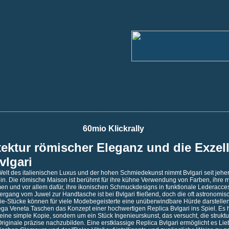
60mio Klickrally
tektur römischer Eleganz und die Exzel
vlgari
 Welt des italienischen Luxus und der hohen Schmiedekunst nimmt Bvlgari seit jehe
 ein. Die römische Maison ist berühmt für ihre kühne Verwendung von Farben, ihre 
n und vor allem dafür, ihre ikonischen Schmuckdesigns in funktionale Lederacce
rgang vom Juwel zur Handtasche ist bei Bvlgari fließend, doch die oft astronomisc
rie-Stücke können für viele Modebegeisterte eine unüberwindbare Hürde darstelle
ega Veneta Taschen
das Konzept einer hochwertigen Replica Bvlgari ins Spiel. Es h
ine simple Kopie, sondern um ein Stück Ingenieurskunst, das versucht, die struktu
riginale präzise nachzubilden. Eine erstklassige Replica Bvlgari ermöglicht es L