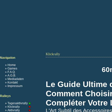
Klickrally
Navigation
» Home
60m
» Games
» F.A.Q.
» A.G.B.
» Mediadaten
Le Guide Ultime 
» Kontakt
» Impressum
Comment Choisir 
Ralleys
Compléter Votre
» Tagesaktivrally
» Klickrally
L'Art Subtil des Accessoires
» Aktivrally