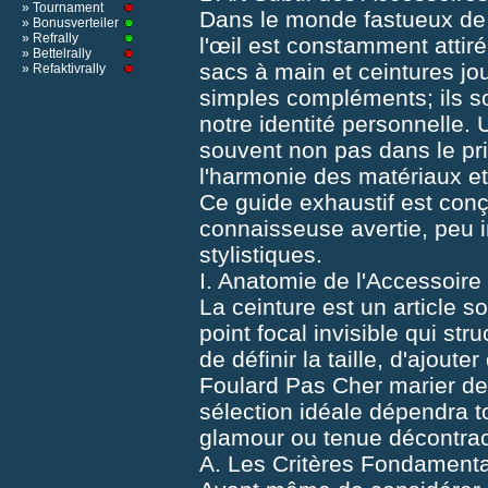
» Tournament
Dans le monde fastueux de 
» Bonusverteiler
» Refrally
l'œil est constamment attir
» Bettelrally
sacs à main et ceintures jou
» Refaktivrally
simples compléments; ils s
notre identité personnelle. 
souvent non pas dans le prix
l'harmonie des matériaux et
Ce guide exhaustif est con
connaisseuse avertie, peu 
stylistiques.
I. Anatomie de l'Accessoire 
La ceinture est un article s
point focal invisible qui str
de définir la taille, d'ajoute
Foulard Pas Cher
marier de
sélection idéale dépendra to
glamour ou tenue décontrac
A. Les Critères Fondament