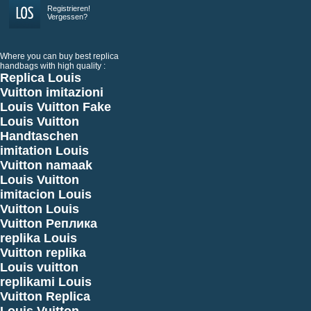
Registrieren!
Vergessen?
Where you can buy best replica
handbags with high quality :
Replica Louis
Vuitton
imitazioni
Louis Vuitton
Fake
Louis Vuitton
Handtaschen
imitation Louis
Vuitton
namaak
Louis Vuitton
imitacion Louis
Vuitton
Louis
Vuitton Реплика
replika Louis
Vuitton
replika
Louis vuitton
replikami Louis
Vuitton
Replica