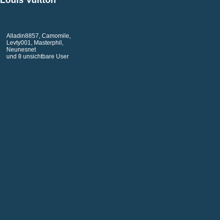
Louis Vuitton
Alladin8857
,
Camomile
,
Levty001
,
Masterphil
,
Neunesnet
und 8 unsichtbare User